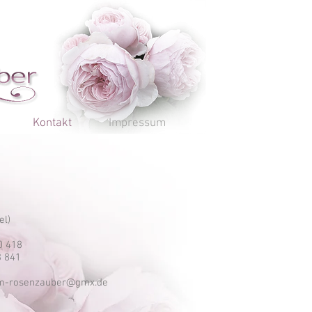
Kontakt
Impressum
el)
0 418
3 841
m-rosenzauber@gmx.de