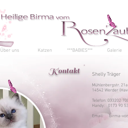
Über uns
Katzen
***BABIES***
Galerie
Kontakt
Shelly Träger
Mühlenbergstr. 21a
14542 Werder (Hav
Telefon: 033202 70
Handy: 0173 90 5
Email: birma-vo