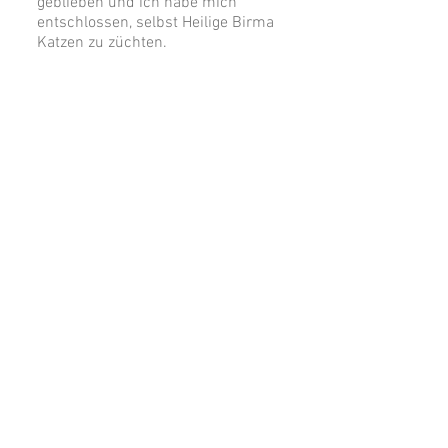
geblieben und ich habe mich
entschlossen, selbst Heilige Birma
Katzen zu züchten.
Wir wohnen in Werder
(Brandenburg), ca. 10 Kilometer von
Potsdam entfernt, sind jedoch auch
von Berlin aus gut zu erreichen.
© Heilige Birma vom RosenZauber
& ©
CONFETTI Art&Design ATELIER